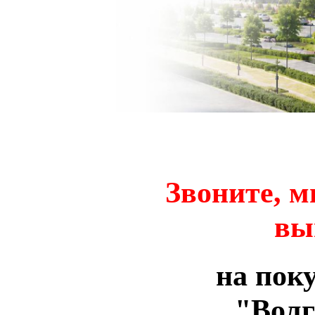
Звоните, 
вы
на пок
"Волг