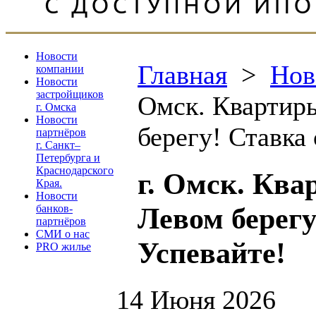
Новости
Главная
>
Нов
компании
Новости
застройщиков
Омск. Квартиры
г. Омска
Новости
берегу! Ставка
партнёров
г. Санкт–
Петербурга и
Краснодарского
г. Омск. Ква
Края.
Новости
Левом берегу
банков-
партнёров
СМИ о нас
Успевайте!
PRO жилье
14 Июня 2026