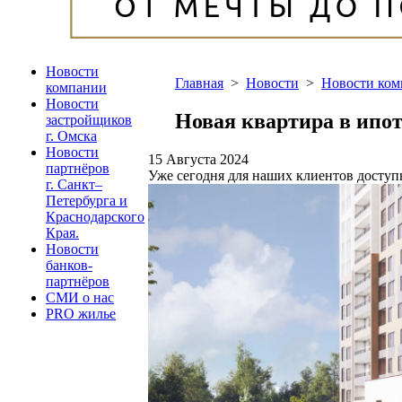
Новости
Главная
>
Новости
>
Новости ко
компании
Новости
Новая квартира в ипот
застройщиков
г. Омска
Новости
15 Августа 2024
партнёров
Уже сегодня для наших клиентов доступн
г. Санкт–
Петербурга и
Краснодарского
Края.
Новости
банков-
партнёров
СМИ о нас
PRO жилье