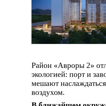
Район «Авроры 2» от
экологией: порт и зав
мешают наслаждатьс
воздухом.
В ближайшем окруж