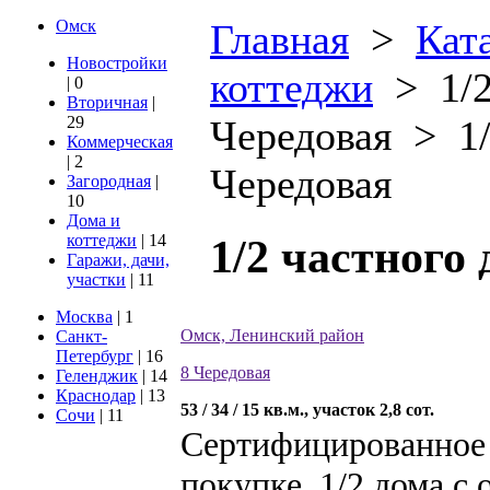
Омск
Главная
>
Кат
Новостройки
коттеджи
>
1/
| 0
Вторичная
|
29
Чередовая
>
1
Коммерческая
| 2
Чередовая
Загородная
|
10
Дома и
1/2 частного
коттеджи
| 14
Гаражи, дачи,
участки
| 11
Москва
| 1
Омск, Ленинский район
Санкт-
Петербург
| 16
8 Чередовая
Геленджик
| 14
Краснодар
| 13
53 / 34 / 15 кв.м., участок 2,8 сот.
Сочи
| 11
Сертифицированное 
покупке 1/2 дома с 