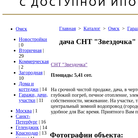
Главная
>
Каталог
>
Омск
>
Гара
Омск
Новостройки
дача СНТ "Звездочка"
| 0
Вторичная
|
29
Коммерческая
СНТ "Звездочка"
| 2
Загородная
|
Площадь: 5,41 сот.
10
Дома и
коттеджи
| 14
На срочной чистой продаже, дача, в черт
Гаражи, дачи,
глубокий погреб, печное отопление, эле
участки
| 11
собственности, межевание. На участке, 
центральный зимний водопровод (городс
Москва
| 1
удобное для Вас время. Приятного Вам 
Санкт-
Петербург
| 16
Геленджик
| 14
Краснодар
| 13
Фотографии объекта: