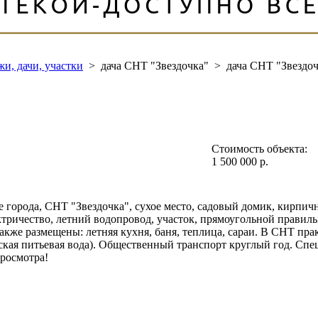
жи, дачи, участки
>
дача СНТ "Звездочка"
>
дача СНТ "Звездо
Стоимость объекта:
1 500 000 р.
е города, СНТ "Звездочка", сухое место, садовый домик, кирпичн
ктричество, летний водопровод, участок, прямоугольной правиль
также размещены: летняя кухня, баня, теплица, сараи. В СНТ пра
кая питьевая вода). Общественный транспорт круглый год. Спе
просмотра!