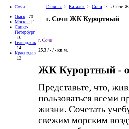
Главная
>
Каталог
>
Сочи
>
г. Сочи 
Сочи
Омск
| 70
г. Сочи ЖК Курортный
Москва
| 1
Санкт-
Петербург
| 16
г. Сочи
Геленджик
| 14
25,3 / - / - кв.м.
Краснодар
| 13
ЖК Курортный - о
Представьте, что, жив
пользоваться всеми 
жизни. Сочетать учеб
свежим морским возд