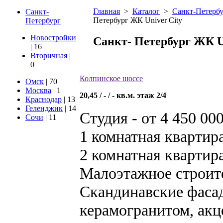
Главная
>
Каталог
>
Санкт-Петерб
Санкт-
Петербург ЖК Univer City
Петербург
Новостройки
Санкт- Петербург ЖК U
| 16
Вторичная
|
0
Колпинское шоссе
Омск
| 70
Москва
| 1
20,45 / - / - кв.м. этаж 2/4
Краснодар
| 13
Геленджик
| 14
Студия - от 4 450 00
Сочи
| 11
1 комнатная квартира
2 комнатная квартира 
Малоэтажное строит
Скандинавские фаса
керамогранитом, ак