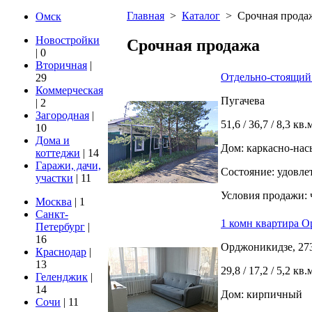
Главная
>
Каталог
>
Срочная прода
Омск
Новостройки
Срочная продажа
| 0
Вторичная
|
Отдельно-стоящий 
29
Коммерческая
Пугачева
| 2
Загородная
|
51,6 / 36,7 / 8,3 кв.
10
Дома и
Дом: каркасно-на
коттеджи
| 14
Гаражи, дачи,
Состояние: удовле
участки
| 11
Условия продажи: 
Москва
| 1
Санкт-
1 комн квартира О
Петербург
|
16
Орджоникидзе, 27
Краснодар
|
13
29,8 / 17,2 / 5,2 кв.
Геленджик
|
14
Дом: кирпичный
Сочи
| 11