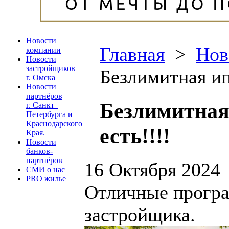
Новости
Главная
>
Нов
компании
Новости
застройщиков
Безлимитная ип
г. Омска
Новости
партнёров
Безлимитная
г. Санкт–
Петербурга и
Краснодарского
есть!!!!
Края.
Новости
банков-
партнёров
16 Октября 2024
СМИ о нас
PRO жилье
Отличные прогр
застройщика.