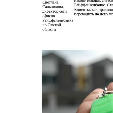
накопительных счето
Светлана
Райффайзенбанке. Ста
Сальникова,
Клиенты, как правил
директор сети
переводить на него л
офисов
Райффайзенбанка
по Омской
области