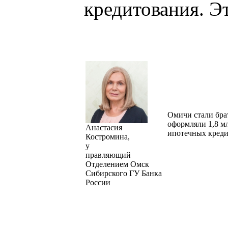
кредитования. Эт
Омичи стали бра
оформляли 1,8 мл
Анастасия
ипотечных кредит
Костромина,
у
правляющий
Отделением Омск
Сибирского ГУ Банка
России