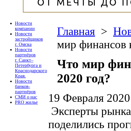
Новости
Главная
>
Нов
компании
Новости
застройщиков
мир финансов н
г. Омска
Новости
партнёров
Что мир фин
г. Санкт–
Петербурга и
Краснодарского
2020 год?
Края.
Новости
банков-
партнёров
19 Февраля 2020
СМИ о нас
PRO жилье
Эксперты рынка
поделились прог