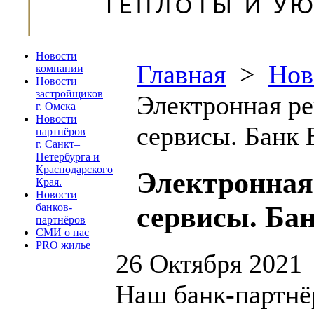
Новости
Главная
>
Нов
компании
Новости
застройщиков
Электронная р
г. Омска
Новости
сервисы. Банк 
партнёров
г. Санкт–
Петербурга и
Краснодарского
Электронная
Края.
Новости
сервисы. Ба
банков-
партнёров
СМИ о нас
PRO жилье
26 Октября 2021
Наш банк-партнё