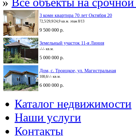
»
Все объекты на срочной
3 комн квартира 70 лет Октября 20
72,5/29,9/24,9 кв.м. этаж 8/13
9 500 000 р.
Земельный участок 11-я Линия
-/-/- кв.м.
5 000 000 р.
Дом, с. Троицкое, ул. Магистральная
108,6/-/- кв.м.
6 000 000 р.
Каталог недвижимости
Наши услуги
Контакты