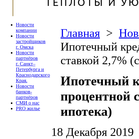
Новости
Главная
>
Нов
компании
Новости
застройщиков
Ипотечный кред
г. Омска
Новости
ставкой 2,7% (
партнёров
г. Санкт–
Петербурга и
Краснодарского
Ипотечный к
Края.
Новости
процентной с
банков-
партнёров
СМИ о нас
ипотека)
PRO жилье
18 Декабря 2019