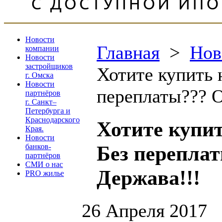
Новости
Главная
>
Нов
компании
Новости
застройщиков
Хотите купить 
г. Омска
Новости
переплаты??? 
партнёров
г. Санкт–
Петербурга и
Краснодарского
Хотите купи
Края.
Новости
Без перепла
банков-
партнёров
СМИ о нас
Держава!!!
PRO жилье
26 Апреля 2017