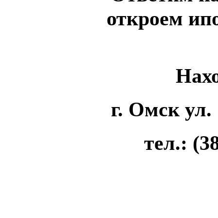
откроем ипо
Нахо
г. Омск ул. 
тел.: (3