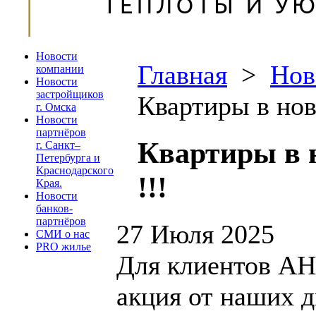
Новости
Главная
>
Нов
компании
Новости
застройщиков
Квартиры в нов
г. Омска
Новости
партнёров
Квартиры в 
г. Санкт–
Петербурга и
Краснодарского
!!!
Края.
Новости
банков-
партнёров
27 Июля 2025
СМИ о нас
PRO жилье
Для клиентов АН
акция от наших д