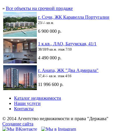
»
Все объекты на срочной продаже
г. Сочи, ЖК Каравелла Португалии
23/-/- кв.м.
6 900 000 р.
1 к.кв., ЛАО, Батумская, 41/1
38/18/9 кв.м. этаж 7/10
4 490 000 р.
г. Анапа, ЖК "Два Адмирала"
57,4/-/- кв.м. этаж 4/16
11 996 600 р.
Каталог недвижимости
Наши услуги
Контакты
© 2014 Агентство недвижимости и права "Держава"
Создание сайта