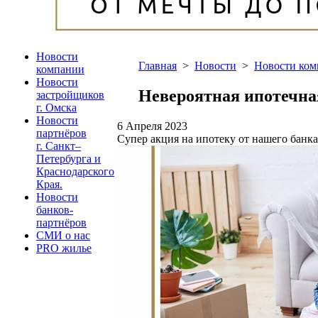
Новости
Главная
>
Новости
>
Новости ко
компании
Новости
Невероятная ипотечная
застройщиков
г. Омска
Новости
6 Апреля 2023
партнёров
Супер акция на ипотеку от нашего банка
г. Санкт–
Петербурга и
Краснодарского
Края.
Новости
банков-
партнёров
СМИ о нас
PRO жилье