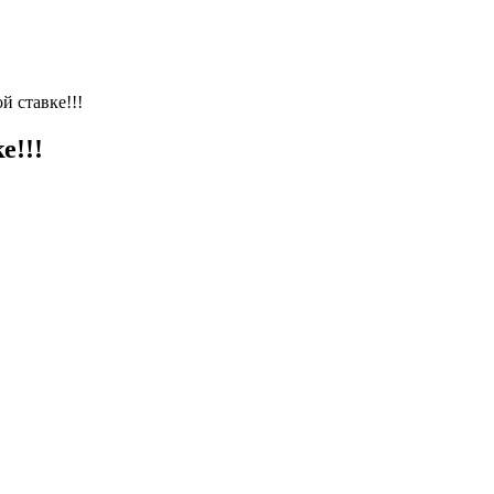
й ставке!!!
е!!!