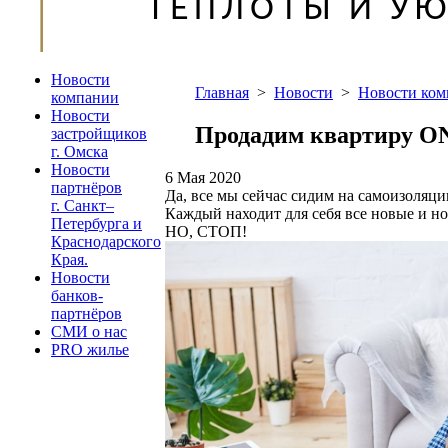
Новости
Главная
>
Новости
>
Новости ко
компании
Новости
Продадим квартиру ONL
застройщиков
г. Омска
Новости
6 Мая 2020
партнёров
Да, все мы сейчас сидим на самоизоляции
г. Санкт–
Каждый находит для себя все новые и н
Петербурга и
НО, СТОП!
Краснодарского
Края.
Новости
банков-
партнёров
СМИ о нас
PRO жилье