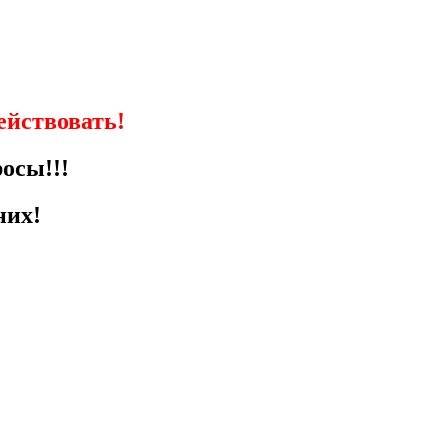
действовать!
осы!!!
них!