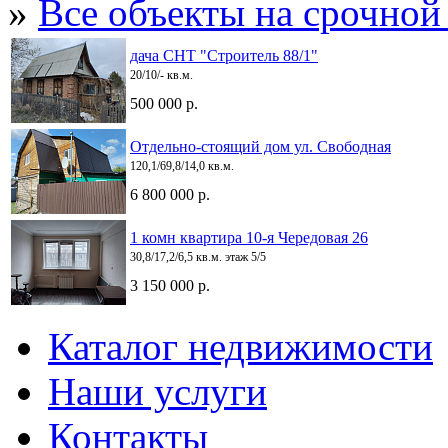
»
Все объекты на срочной
дача СНТ "Строитель 88/1"
20/10/- кв.м.
500 000 р.
Отдельно-стоящий дом ул. Свободная
120,1/69,8/14,0 кв.м.
6 800 000 р.
1 комн квартира 10-я Чередовая 26
30,8/17,2/6,5 кв.м. этаж 5/5
3 150 000 р.
Каталог недвижимости
Наши услуги
Контакты