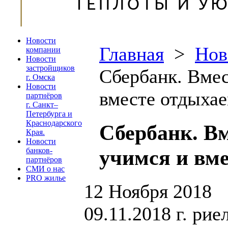
Новости
Главная
>
Нов
компании
Новости
застройщиков
Сбербанк. Вмес
г. Омска
Новости
вместе отдыхае
партнёров
г. Санкт–
Петербурга и
Краснодарского
Сбербанк. Вм
Края.
Новости
учимся и вме
банков-
партнёров
СМИ о нас
PRO жилье
12 Ноября 2018
09.11.2018 г. ри