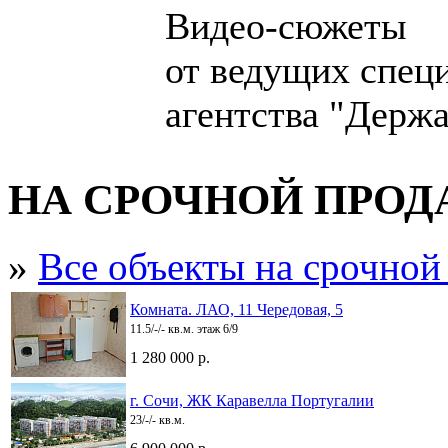
Видео-сюжеты
от ведущих спец
агентства "Держа
НА СРОЧНОЙ ПРО
»
Все объекты на срочной
Комната. ЛАО, 11 Чередовая, 5
11.5/-/- кв.м. этаж 6/9
1 280 000 р.
г. Сочи, ЖК Каравелла Португалии
23/-/- кв.м.