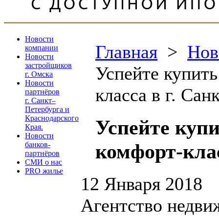
Новости
Главная
>
Нов
компании
Новости
застройщиков
Успейте купить
г. Омска
Новости
класса в г. Сан
партнёров
г. Санкт–
Петербурга и
Краснодарского
Успейте купи
Края.
Новости
комфорт-клас
банков-
партнёров
СМИ о нас
PRO жилье
12 Января 2018
Агентство недви