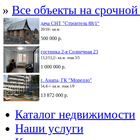
»
Все объекты на срочной
дача СНТ "Строитель 88/1"
20/10/- кв.м.
500 000 р.
гостинка 2-я Солнечная 23
13,2/13,2/- кв.м. этаж 5/5
1 000 000 р.
г. Анапа, ГК "Морелло"
54,4/-/- кв.м. этаж 1/9
13 872 000 р.
Каталог недвижимости
Наши услуги