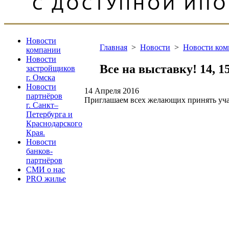
Новости
Главная
>
Новости
>
Новости ко
компании
Новости
Все на выставку! 14,
застройщиков
г. Омска
Новости
14 Апреля 2016
партнёров
Приглашаем всех желающих принять уч
г. Санкт–
Петербурга и
Краснодарского
Края.
Новости
банков-
партнёров
СМИ о нас
PRO жилье