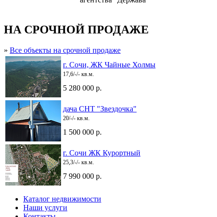
НА СРОЧНОЙ ПРОДАЖЕ
»
Все объекты на срочной продаже
г. Сочи, ЖК Чайные Холмы
17,6/-/- кв.м.
5 280 000 р.
дача СНТ "Звездочка"
20/-/- кв.м.
1 500 000 р.
г. Сочи ЖК Курортный
25,3/-/- кв.м.
7 990 000 р.
Каталог недвижимости
Наши услуги
Контакты