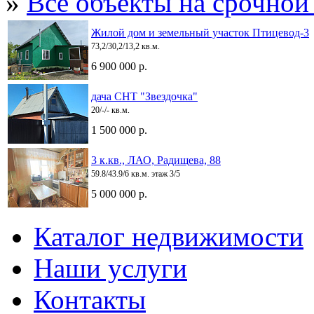
»
Все объекты на срочной
Жилой дом и земельный участок Птицевод-3
73,2/30,2/13,2 кв.м.
6 900 000 р.
дача СНТ "Звездочка"
20/-/- кв.м.
1 500 000 р.
3 к.кв., ЛАО, Радищева, 88
59.8/43.9/6 кв.м. этаж 3/5
5 000 000 р.
Каталог недвижимости
Наши услуги
Контакты