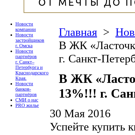
Новости
Главная
>
Нов
компании
Новости
застройщиков
В ЖК «Ласточки
г. Омска
Новости
г. Санкт-Петерб
партнёров
г. Санкт–
Петербурга и
Краснодарского
В ЖК «Ласточ
Края.
Новости
13%!!! г. Са
банков-
партнёров
СМИ о нас
PRO жилье
30 Мая 2016
Успейте купить к