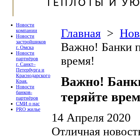
Новости
Главная
>
Нов
компании
Новости
застройщиков
Важно! Банки п
г. Омска
Новости
время!
партнёров
г. Санкт–
Петербурга и
Краснодарского
Важно! Банк
Края.
Новости
теряйте врем
банков-
партнёров
СМИ о нас
PRO жилье
14 Апреля 2020
Отличная новость