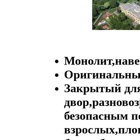
Монолит,наве
Оригинальны
Закрытый для
двор,разново
безопасным п
взрослых,пло