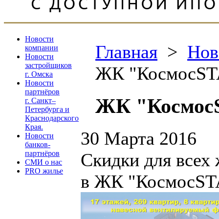
Новости
Главная
>
Нов
компании
Новости
застройщиков
ЖК "КосмосSTA
г. Омска
Новости
партнёров
ЖК "КосмосS
г. Санкт–
Петербурга и
Краснодарского
Края.
30 Марта 2016
Новости
банков-
партнёров
Скидки для всех
СМИ о нас
PRO жилье
в ЖК "КосмосSTAR