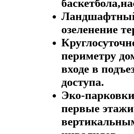
баскетбола,на
Ландшафтный
озеленение т
Круглосуточн
периметру до
входе в подъ
доступа.
Эко-парковки
первые этажи
вертикальны