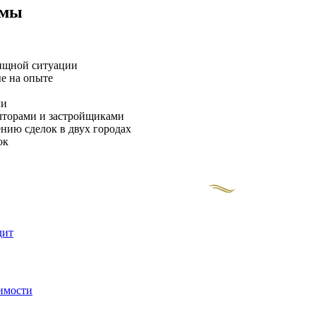
ммы
ищной ситуации
е на опыте
ми
лторами и застройщиками
нию сделок в двух городах
ок
дит
имости