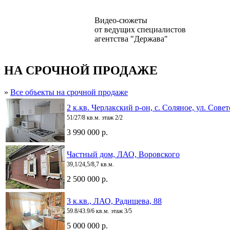
Видео-сюжеты
от ведущих специалистов
агентства "Держава"
НА СРОЧНОЙ ПРОДАЖЕ
»
Все объекты на срочной продаже
2 к.кв. Черлакский р-он, с. Соляное, ул. Совет
51/27/8 кв.м. этаж 2/2
3 990 000 р.
Частный дом, ЛАО, Воровского
39,1/24,5/8,7 кв.м.
2 500 000 р.
3 к.кв., ЛАО, Радищева, 88
59.8/43.9/6 кв.м. этаж 3/5
5 000 000 р.