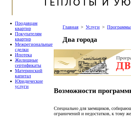
Продавцам
Главная
>
Услуги
>
Программы 
квартир
Покупателям
Два города
квартир
Межрегиональные
сделки
Ипотека
Жилищные
сертификаты
Материнский
капитал
Юридические
услуги
Возможности программ
Специально для заемщиков, собирающи
ограничений и недостатков, к тому ж