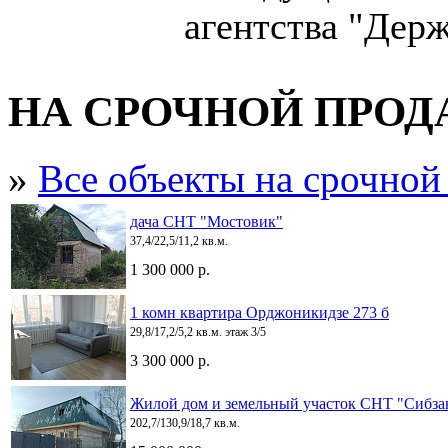
агентства "Дер
НА СРОЧНОЙ ПРО
»
Все объекты на срочной
дача СНТ "Мостовик"
37,4/22,5/11,2 кв.м.
1 300 000 р.
1 комн квартира Орджоникидзе 273 б
29,8/17,2/5,2 кв.м. этаж 3/5
3 300 000 р.
Жилой дом и земельный участок СНТ "Сибза
202,7/130,9/18,7 кв.м.