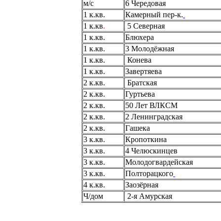
м/с
6 Чередовая
1 к.кв.
Камерный пер-к.
1 к.кв
.
5 Северная
1 к.кв.
Блюхера
1 к.кв.
3 Молодёжная
1 к.кв.
Конева
1 к.кв.
Завертяева
2 к.кв.
Братская
2 к.кв.
Гуртьева
2 к.кв.
50 Лет ВЛКСМ
2 к.кв.
2 Ленинградская
2 к.кв.
Гашека
3 к.кв.
Кропоткина
3 к.кв.
4 Челюскинцев
3 к.кв.
Молодогвардейская
3 к.кв.
Полторацкого
4 к.кв.
Заозёрная
Ч/дом
2-я Амурская