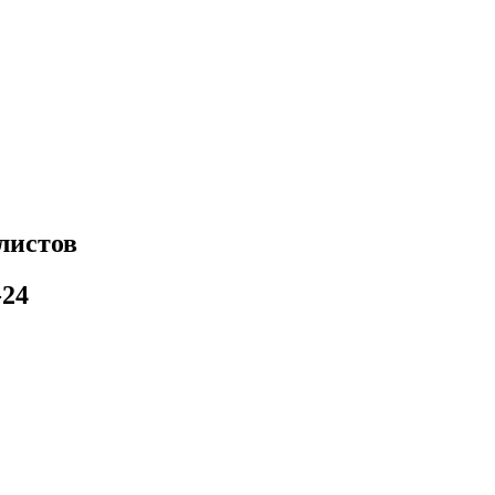
листов
-24