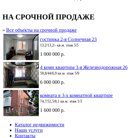
НА СРОЧНОЙ ПРОДАЖЕ
»
Все объекты на срочной продаже
гостинка 2-я Солнечная 23
13,2/13,2/- кв.м. этаж 5/5
1 000 000 р.
4 комн квартира 3-я Железнодорожная 26
59,8/44/6,9 кв.м. этаж 5/9
6 000 000 р.
комната в 3-х комнатной квартире
74,7/52,5/8,1 кв.м. этаж 1/3
1 600 000 р.
Каталог недвижимости
Наши услуги
Контакты