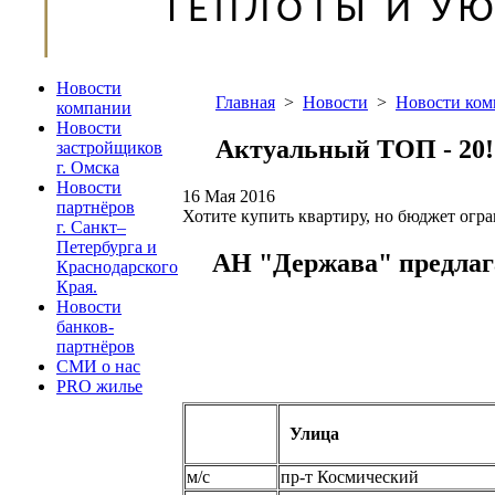
Новости
Главная
>
Новости
>
Новости ко
компании
Новости
Актуальный ТОП - 20
застройщиков
г. Омска
Новости
16 Мая 2016
партнёров
Хотите купить квартиру, но бюджет огр
г. Санкт–
Петербурга и
АН "Держава" предлаг
Краснодарского
Края.
Новости
банков-
партнёров
СМИ о нас
PRO жилье
Улица
м/с
пр-т Космический