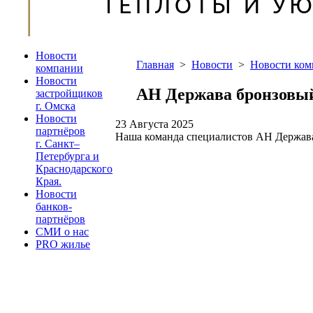
Новости
Главная
>
Новости
>
Новости ко
компании
Новости
АН Держава бронзовый
застройщиков
г. Омска
Новости
23 Августа 2025
партнёров
Наша команда специалистов АН Держава
г. Санкт–
Петербурга и
Краснодарского
Края.
Новости
банков-
партнёров
СМИ о нас
PRO жилье