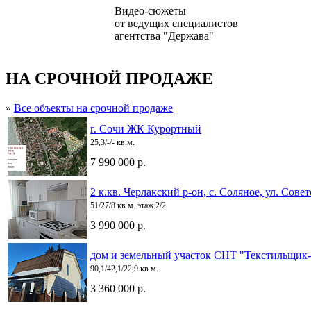
Видео-сюжеты
от ведущих специалистов
агентства "Держава"
НА СРОЧНОЙ ПРОДАЖЕ
»
Все объекты на срочной продаже
г. Сочи ЖК Курортный
25,3/-/- кв.м.
7 990 000 р.
2 к.кв. Черлакский р-он, с. Соляное, ул. Совет
51/27/8 кв.м. этаж 2/2
3 990 000 р.
дом и земельный участок СНТ "Текстильщик-
90,1/42,1/22,9 кв.м.
3 360 000 р.