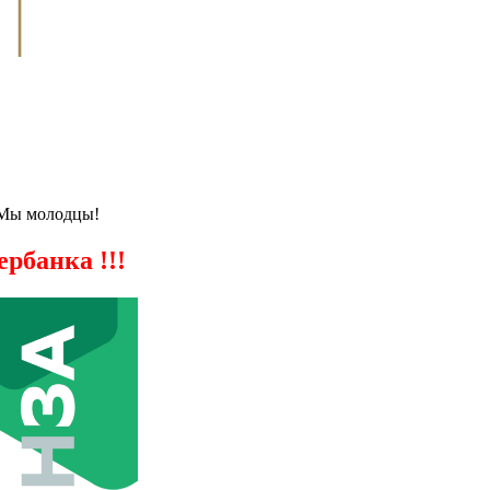
 Мы молодцы!
рбанка !!!