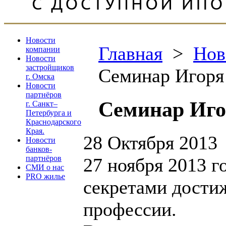
Новости
Главная
>
Нов
компании
Новости
застройщиков
Cеминар Игоря
г. Омска
Новости
партнёров
Cеминар Иго
г. Санкт–
Петербурга и
Краснодарского
Края.
28 Октября 2013
Новости
банков-
партнёров
27 ноября 2013 г
СМИ о нас
PRO жилье
секретами дости
профессии.