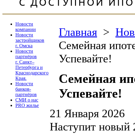
Новости
Главная
>
Нов
компании
Новости
застройщиков
Семейная ипоте
г. Омска
Новости
Успевайте!
партнёров
г. Санкт–
Петербурга и
Краснодарского
Семейная ип
Края.
Новости
Успевайте!
банков-
партнёров
СМИ о нас
PRO жилье
21 Января 2026
Наступит новый 2