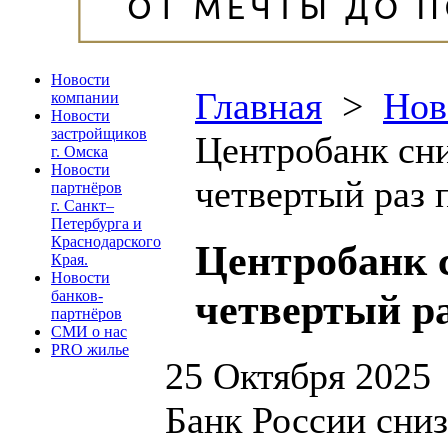
Новости
Главная
>
Нов
компании
Новости
застройщиков
Центробанк сн
г. Омска
Новости
четвертый раз 
партнёров
г. Санкт–
Петербурга и
Краснодарского
Центробанк 
Края.
Новости
четвертый ра
банков-
партнёров
СМИ о нас
PRO жилье
25 Октября 2025
Банк России сниз