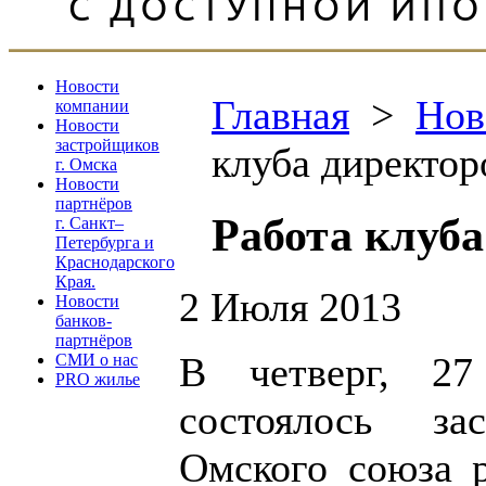
Новости
Главная
>
Нов
компании
Новости
застройщиков
клуба директор
г. Омска
Новости
партнёров
Работа клуб
г. Санкт–
Петербурга и
Краснодарского
Края.
2 Июля 2013
Новости
банков-
партнёров
В четверг, 27
СМИ о нас
PRO жилье
состоялось за
Омского союза 