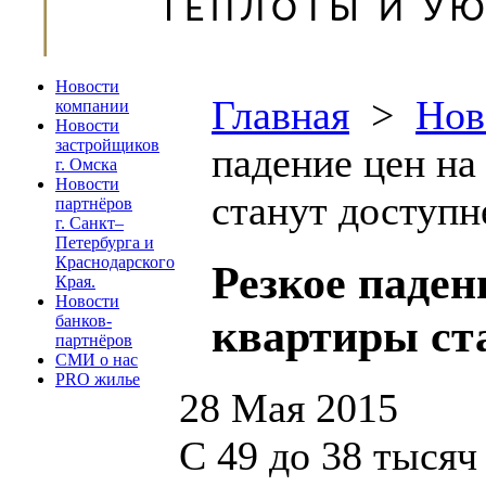
Новости
Главная
>
Нов
компании
Новости
застройщиков
падение цен на
г. Омска
Новости
станут доступн
партнёров
г. Санкт–
Петербурга и
Краснодарского
Резкое паден
Края.
Новости
квартиры ст
банков-
партнёров
СМИ о нас
PRO жилье
28 Мая 2015
С 49 до 38 тысяч