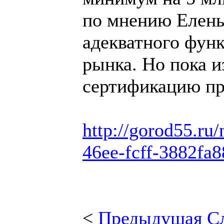
по мнению Елены
адекватного фун
рынка. Но пока и
сертификацию пр
http://gorod55.ru
46ee-fcff-3882fa
<
Предыдущая
С