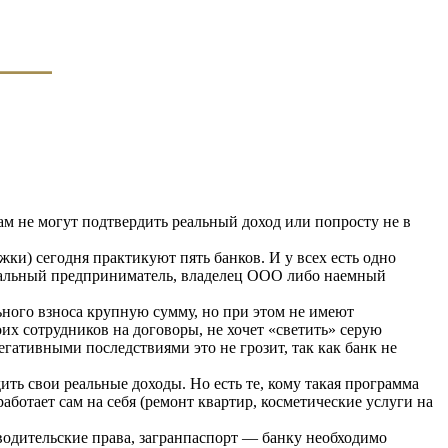
м не могут подтвердить реальный доход или попросту не в
жки) сегодня практикуют пять банков. И у всех есть одно
уальный предприниматель, владелец ООО либо наемный
ьного взноса крупную сумму, но при этом не имеют
оих сотрудников на договоры, не хочет «светить» серую
гативными последствиями это не грозит, так как банк не
ь свои реальные доходы. Но есть те, кому такая программа
ботает сам на себя (ремонт квартир, косметические услуги на
одительские права, загранпаспорт — банку необходимо