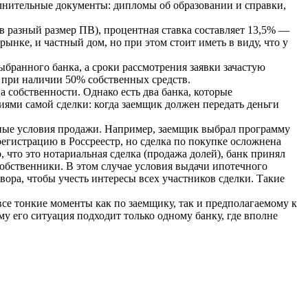
лнительные документы: дипломы об образовании и справки,
ов разный размер ПВ), процентная ставка составляет 13,5% —
нке, и частный дом, но при этом стоит иметь в виду, что у
бранного банка, а сроки рассмотрения заявки зачастую
и при наличии 50% собственных средств.
 собственности. Однако есть два банка, которые
виями самой сделки: когда заемщик должен передать деньги
тные условия продажи. Например, заемщик выбрал программу
 регистрацию в Россреестр, но сделка по покупке осложнена
, что это нотариальная сделка (продажа долей), банк принял
собственники. В этом случае условия выдачи ипотечного
вора, чтобы учесть интересы всех участников сделки. Такие
се тонкие моменты как по заемщику, так и предполагаемому к
у его ситуация подходит только одному банку, где вполне