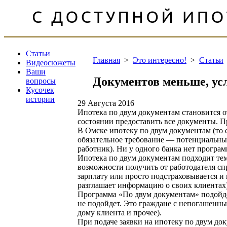
Статьи
Главная
>
Это интересно!
>
Статьи
Видеосюжеты
Ваши
Документов меньше, ус
вопросы
Кусочек
истории
29 Августа 2016
Ипотека по двум документам становится о
состоянии предоставить все документы. П
В Омске ипотеку по двум документам (то е
обязательное требование — потенциальн
работник). Ни у одного банка нет програ
Ипотека по двум документам подходит тем
возможности получить от работодателя спр
зарплату или просто подстраховывается и 
разглашает информацию о своих клиентах)
Программа «По двум документам» подойде
не подойдет. Это граждане с непогашенны
дому клиента и прочее).
При подаче заявки на ипотеку по двум д