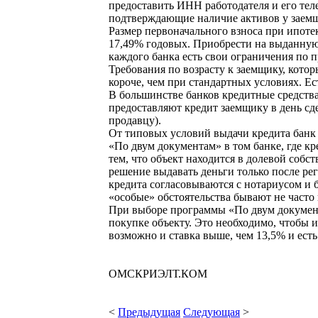
предоставить ИНН работодателя и его те
подтверждающие наличие активов у заем
Размер первоначального взноса при ипотек
17,49% годовых. Приобрести на выданную 
каждого банка есть свои ограничения по 
Требования по возрасту к заемщику, кото
короче, чем при стандартных условиях. Е
В большинстве банков кредитные средства
предоставляют кредит заемщику в день сде
продавцу).
От типовых условий выдачи кредита банк
«По двум документам» в том банке, где кр
тем, что объект находится в долевой собс
решение выдавать деньги только после ре
кредита согласовываются с нотариусом и б
«особые» обстоятельства бывают не часто
При выборе программы «По двум документа
покупке объекту. Это необходимо, чтобы 
возможно и ставка выше, чем 13,5% и есть
ОМСКРИЭЛТ.КОМ
<
Предыдущая
Следующая
>