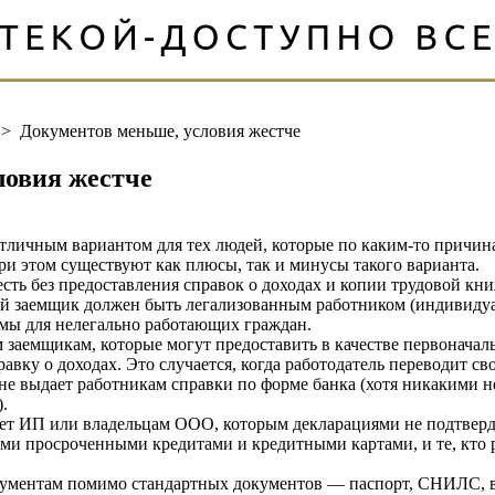
>
Документов меньше, условия жестче
ловия жестче
тличным вариантом для тех людей, которые по каким-то причина
ри этом существуют как плюсы, так и минусы такого варианта.
сть без предоставления справок о доходах и копии трудовой кни
ый заемщик должен быть легализованным работником (индивид
ммы для нелегально работающих граждан.
 заемщикам, которые могут предоставить в качестве первоначал
авку о доходах. Это случается, когда работодатель переводит св
не выдает работникам справки по форме банка (хотя никакими не
.
т ИП или владельцам ООО, которым декларациями не подтвердит
ми просроченными кредитами и кредитными картами, и те, кто ра
окументам помимо стандартных документов — паспорт, СНИЛС, в