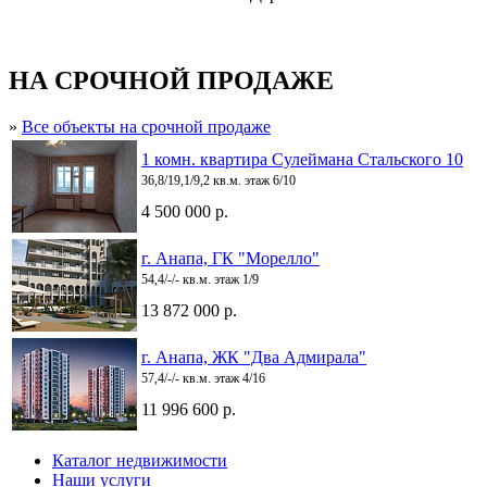
НА СРОЧНОЙ ПРОДАЖЕ
»
Все объекты на срочной продаже
1 комн. квартира Сулеймана Стальского 10
36,8/19,1/9,2 кв.м. этаж 6/10
4 500 000 р.
г. Анапа, ГК "Морелло"
54,4/-/- кв.м. этаж 1/9
13 872 000 р.
г. Анапа, ЖК "Два Адмирала"
57,4/-/- кв.м. этаж 4/16
11 996 600 р.
Каталог недвижимости
Наши услуги