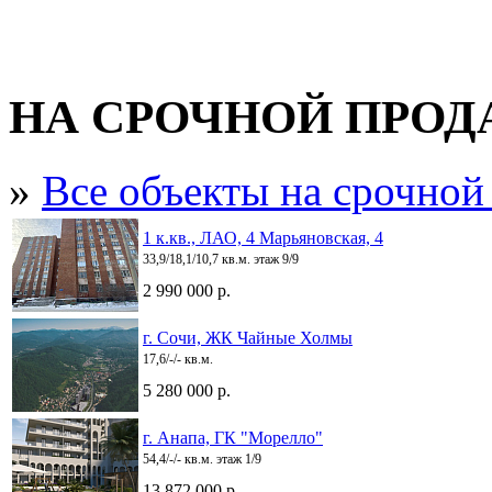
НА СРОЧНОЙ ПРО
»
Все объекты на срочной
1 к.кв., ЛАО, 4 Марьяновская, 4
33,9/18,1/10,7 кв.м. этаж 9/9
2 990 000 р.
г. Сочи, ЖК Чайные Холмы
17,6/-/- кв.м.
5 280 000 р.
г. Анапа, ГК "Морелло"
54,4/-/- кв.м. этаж 1/9
13 872 000 р.