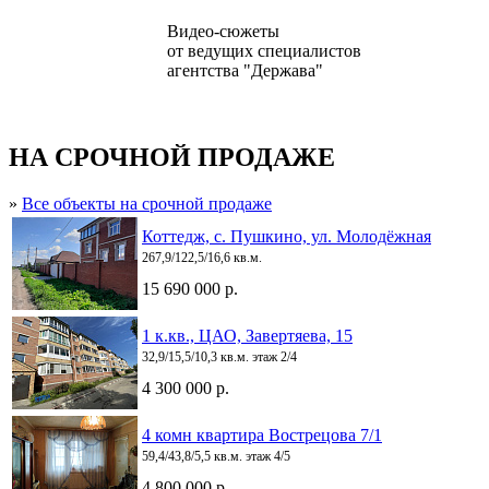
Видео-сюжеты
от ведущих специалистов
агентства "Держава"
НА СРОЧНОЙ ПРОДАЖЕ
»
Все объекты на срочной продаже
Коттедж, с. Пушкино, ул. Молодёжная
267,9/122,5/16,6 кв.м.
15 690 000 р.
1 к.кв., ЦАО, Завертяева, 15
32,9/15,5/10,3 кв.м. этаж 2/4
4 300 000 р.
4 комн квартира Вострецова 7/1
59,4/43,8/5,5 кв.м. этаж 4/5
4 800 000 р.