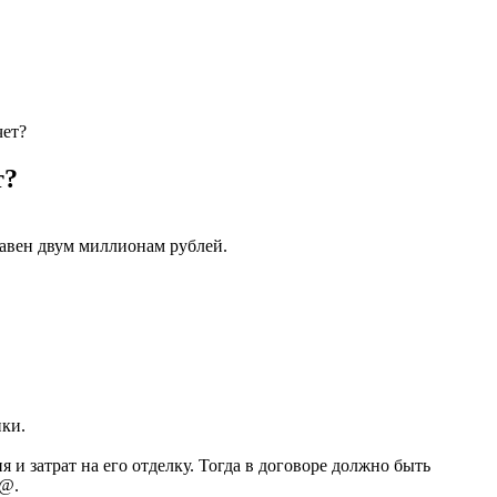
ет?
т?
равен двум миллионам рублей.
ики.
 затрат на его отделку. Тогда в договоре должно быть
4@.