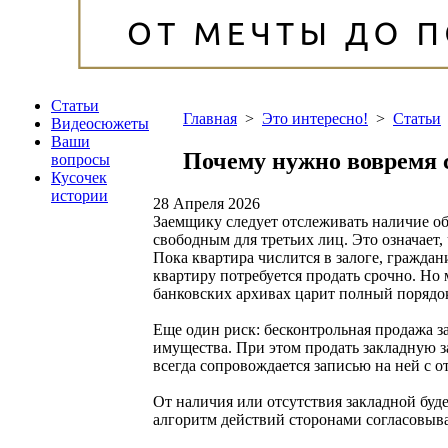
Статьи
Главная
>
Это интересно!
>
Статьи
Видеосюжеты
Ваши
Почему нужно вовремя 
вопросы
Кусочек
истории
28 Апреля 2026
Заемщику следует отслеживать наличие о
свободным для третьих лиц. Это означает,
Пока квартира числится в залоге, граждани
квартиру потребуется продать срочно. Но 
банковских архивах царит полный порядок.
Еще один риск: бесконтрольная продажа з
имущества. При этом продать закладную з
всегда сопровождается записью на ней с о
От наличия или отсутствия закладной буд
алгоритм действий сторонами согласовыва