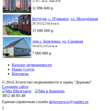
57,4/-/- кв.м. этаж 4/16
11 996 600 р.
Коттедж, с. Пушкино, ул. Молодёжная
267,9/122,5/16,6 кв.м.
15 690 000 р.
дом с. Березовка, ул. Снежная
101,6/51,5/15,6 кв.м.
7 000 000 р.
Каталог недвижимости
Наши услуги
Контакты
© 2014 Агентство недвижимости и права "Держава"
Создание сайта
3812
48-85-48
Единая справочная служба
derjavawww@yandex.ru
1