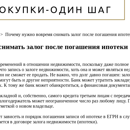
>
Почему нужно вовремя снимать залог после погашения ипоте
снимать залог после погашения ипотеки
бременений в отношении недвижимости, поскольку даже полное 
 что запись о залоге недвижимости, хоть она и может являться н
н не сможет ее продать. Не важно, что долг давно погашен: зало
могут быть и другие неприятности. Банк может утратить закладн
 К тому же банк может обанкротиться, а финансовая документац
акладной и, собственно, самого кредита третьим лицам с переда
алогодержатель может неограниченное число раз любому лицу. 
тметкой о новом владельце.
ет зависеть и порядок погашения записи об ипотеке в ЕГРН в с
ется в договоре залога недвижимости (ипотеки).