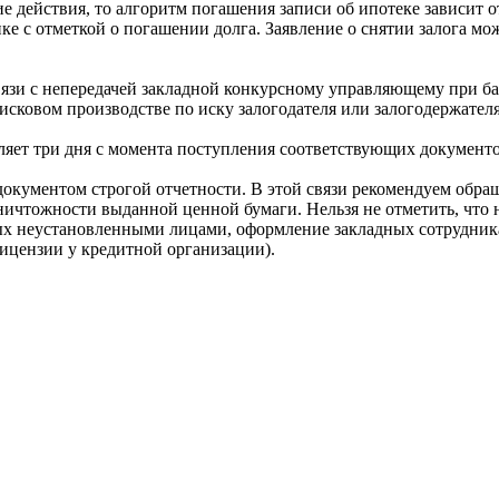
ие действия, то алгоритм погашения записи об ипотеке зависит от
нке с отметкой о погашении долга. Заявление о снятии залога м
связи с непередачей закладной конкурсному управляющему при ба
исковом производстве по иску залогодателя или залогодержателя
ляет три дня с момента поступления соответствующих документо
 документом строгой отчетности. В этой связи рекомендуем обра
ничтожности выданной ценной бумаги. Нельзя не отметить, что
х неустановленными лицами, оформление закладных сотрудникам
лицензии у кредитной организации).