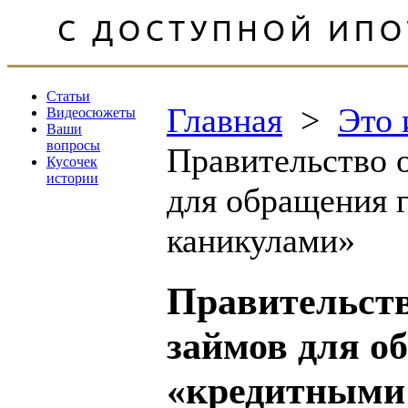
Статьи
Главная
>
Это 
Видеосюжеты
Ваши
вопросы
Правительство 
Кусочек
истории
для обращения 
каникулами»
Правительств
займов для о
«кредитными