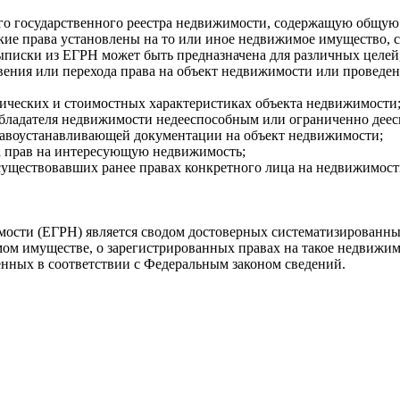
о государственного реестра недвижимости, содержащую общую 
ие права установлены на то или иное недвижимое имущество, су
выписки из ЕГРН может быть предназначена для различных целей
вения или перехода права на объект недвижимости или проведен
ических и стоимостных характеристиках объекта недвижимости
обладателя недвижимости недееспособным или ограниченно дее
равоустанавливающей документации на объект недвижимости;
да прав на интересующую недвижимость;
существовавших ранее правах конкретного лица на недвижимост
ости (ЕГРН) является сводом достоверных систематизированны
мом имуществе, о зарегистрированных правах на такое недвижим
енных в соответствии с Федеральным законом сведений.