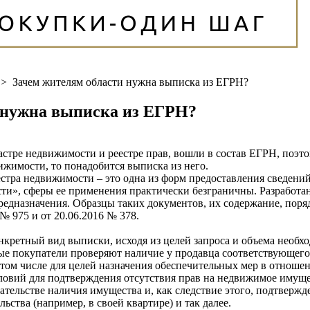
>
Зачем жителям области нужна выписка из ЕГРН?
 нужна выписка из ЕГРН?
дастре недвижимости и реестре прав, вошли в состав ЕГРН, поэт
вижимости, то понадобится выписка из него.
стра недвижимости – это одна из форм предоставления сведени
ти», сферы ее применения практически безграничны. Разработа
предназначения. Образцы таких документов, их содержание, пор
№ 975 и от 20.06.2016 № 378.
кретный вид выписки, исходя из целей запроса и объема необх
 покупатели проверяют наличие у продавца соответствующего п
 том числе для целей назначения обеспечительных мер в отношен
вий для подтверждения отсутствия прав на недвижимое имущес
ательстве наличия имущества и, как следствие этого, подтверж
ьства (например, в своей квартире) и так далее.