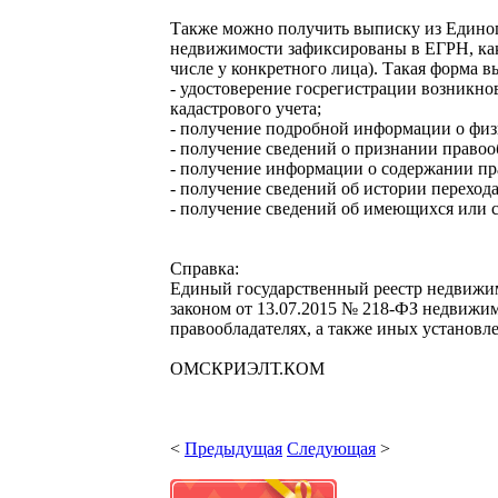
Также можно получить выписку из Единог
недвижимости зафиксированы в ЕГРН, как
числе у конкретного лица). Такая форма 
- удостоверение госрегистрации возникно
кадастрового учета;
- получение подробной информации о физ
- получение сведений о признании право
- получение информации о содержании п
- получение сведений об истории перехо
- получение сведений об имеющихся или 
Справка:
Единый государственный реестр недвижим
законом от 13.07.2015 № 218-ФЗ недвижи
правообладателях, а также иных установл
ОМСКРИЭЛТ.КОМ
<
Предыдущая
Следующая
>