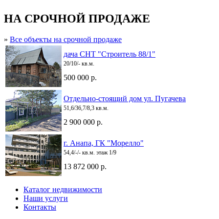
НА СРОЧНОЙ ПРОДАЖЕ
»
Все объекты на срочной продаже
дача СНТ "Строитель 88/1"
20/10/- кв.м.
500 000 р.
Отдельно-стоящий дом ул. Пугачева
51,6/36,7/8,3 кв.м.
2 900 000 р.
г. Анапа, ГК "Морелло"
54,4/-/- кв.м. этаж 1/9
13 872 000 р.
Каталог недвижимости
Наши услуги
Контакты