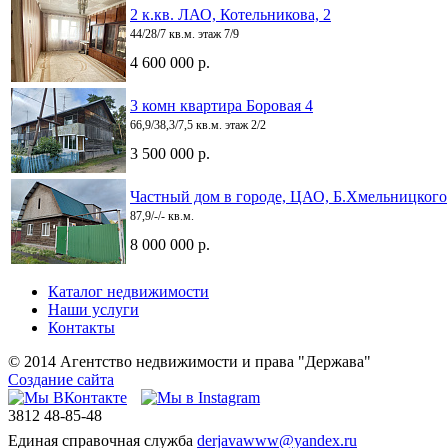
2 к.кв. ЛАО, Котельникова, 2
44/28/7 кв.м. этаж 7/9
4 600 000 р.
3 комн квартира Боровая 4
66,9/38,3/7,5 кв.м. этаж 2/2
3 500 000 р.
Частный дом в городе, ЦАО, Б.Хмельницкого
87,9/-/- кв.м.
8 000 000 р.
Каталог недвижимости
Наши услуги
Контакты
© 2014 Агентство недвижимости и права "Держава"
Создание сайта
3812
48-85-48
Единая справочная служба
derjavawww@yandex.ru