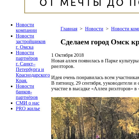
Новости
Главная
>
Новости
>
Новости ко
компании
Новости
Сделаем город Омск к
застройщиков
г. Омска
Новости
1 Октября 2018
партнёров
Новая аллея появилась в Парке культур
г. Санкт–
риелторов.
Петербурга и
Краснодарского
Идея очень понравилась всем участника
Края.
В пятницу, 29 сентября, ууководители 
Новости
участие в высадке «Аллеи риэлторов» в
банков-
партнёров
СМИ о нас
PRO жилье