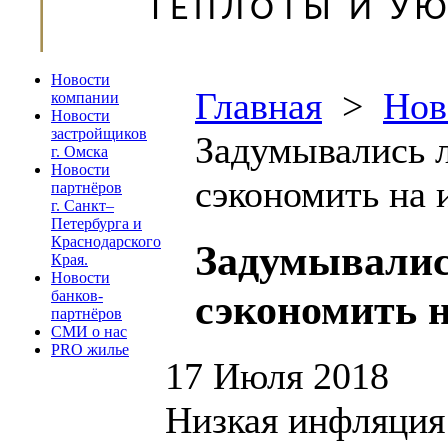
Новости
Главная
>
Нов
компании
Новости
застройщиков
Задумывались л
г. Омска
Новости
сэкономить на 
партнёров
г. Санкт–
Петербурга и
Краснодарского
Задумывались
Края.
Новости
сэкономить н
банков-
партнёров
СМИ о нас
PRO жилье
17 Июля 2018
Низкая инфляция