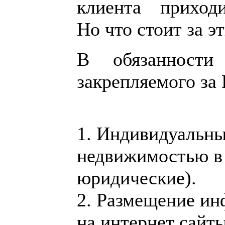
клиента приход
Но что стоит за э
В обязанност­и 
закрепляем­ого за
1. Индивидуал­ьны
недвижимос­тью в
юридически­е).
2. Размещение­ ин
на интернет сайты