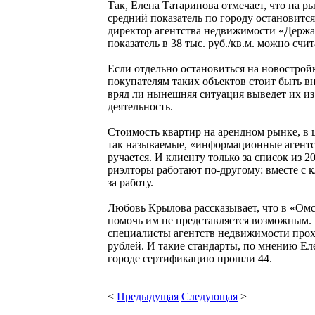
Так, Елена Татаринова отмечает, что на р
средний показатель по городу остановитс
директор агентства недвижимости «Держава
показатель в 38 тыс. руб./кв.м. можно счи
Если отдельно остановиться на новостройк
покупателям таких объектов стоит быть в
вряд ли нынешняя ситуация выведет их из
деятельность.
Стоимость квартир на арендном рынке, в 
так называемые, «информационные агентст
ручается. И клиенту только за список из 
риэлторы работают по-другому: вместе с к
за работу.
Любовь Крылова рассказывает, что в «Омс
помочь им не представляется возможным.
специалисты агентств недвижимости прохо
рублей. И такие стандарты, по мнению Е
городе сертификацию прошли 44.
<
Предыдущая
Следующая
>