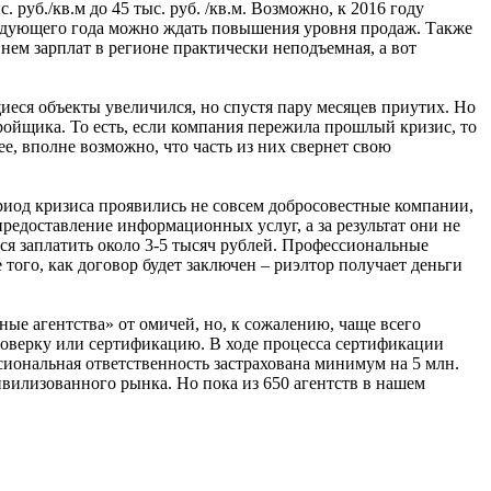
руб./кв.м до 45 тыс. руб. /кв.м. Возможно, к 2016 году
 следующего года можно ждать повышения уровня продаж. Также
внем зарплат в регионе практически неподъемная, а вот
иеся объекты увеличился, но спустя пару месяцев приутих. Но
ройщика. То есть, если компания пережила прошлый кризис, то
е, вполне возможно, что часть из них свернет свою
риод кризиса проявились не совсем добросовестные компании,
едоставление информационных услуг, а за результат они не
тся заплатить около 3-5 тысяч рублей. Профессиональные
того, как договор будет заключен – риэлтор получает деньги
ые агентства» от омичей, но, к сожалению, чаще всего
оверку или сертификацию. В ходе процесса сертификации
иональная ответственность застрахована минимум на 5 млн.
вилизованного рынка. Но пока из 650 агентств в нашем