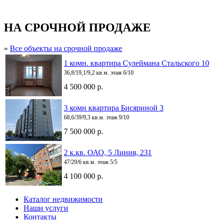
НА СРОЧНОЙ ПРОДАЖЕ
»
Все объекты на срочной продаже
1 комн. квартира Сулеймана Стальского 10
36,8/19,1/9,2 кв.м. этаж 6/10
4 500 000 р.
3 комн квартира Бисяриной 3
68,6/39/9,3 кв.м. этаж 9/10
7 500 000 р.
2 к.кв. ОАО, 5 Линия, 231
47/29/6 кв.м. этаж 5/5
4 100 000 р.
Каталог недвижимости
Наши услуги
Контакты