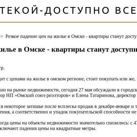
>
Резкое падение цен на жилье в Омске - квартиры станут дост
жилье в Омске - квартиры станут доступ
тр.
т с ценами на жилье в омском регионе, стоит покупать или же,
ии на рынке недвижимости, сегодня 27 мая обсуждали в городс
р НП «Омский союз риэлторов» и Елена Татаринова, директор 
некоторое затишье после всплеска продаж в декабре-январе и та
ния, а соответственно и упадок покупательской способности не
гда цены на объекты недвижимости значительно снизились: с 47,5
ключают падения цены на квадратные метры.