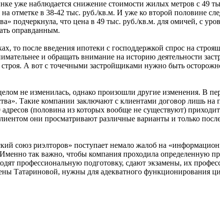
ынке уже наблюдается снижение стоимости жилых метров с 49 тыс. 
я на отметке в 38-42 тыс. руб./кв.м. И уже ко второй половине
» подчеркнула, что цена в 49 тыс. руб./кв.м. для омичей, с уро
тать оправданным.
ах, то после введения ипотеки с господдержкой спрос на строящ
нимательнее и обращать внимание на историю деятельности заст
 строя. А вот с точечными застройщиками нужно быть осторожне
целом не изменилась, однако произошли другие изменения. В пе
ва». Такие компании заключают с клиентами договор лишь на пр
20 адресов (половина из которых вообще не существуют) приходи
лиентом они просматривают различные варианты и только после 
кий союз риэлторов» поступает немало жалоб на «информационн
 Именно так важно, чтобы компания проходила определенную пр
дят профессиональную подготовку, сдают экзамены, их професс
лены Татариновой, нужны для адекватного функционирования ци