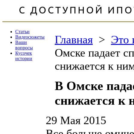
Статьи
Главная
>
Это 
Видеосюжеты
Ваши
вопросы
Омске падает сп
Кусочек
истории
снижается к ни
В Омске падае
снижается к 
29 Мая 2015
Все больше омиче